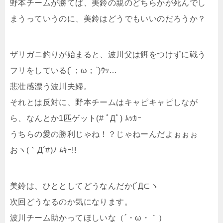
野本チームが勝てば、美鈴の親のどちらかが死んでし
まうっていうのに、美鈴はどうでもいいのだろうか？
ザリガニ釣りが始まると、波川父は餌をつけずに戦う
フリをしている(´；ω；`)ｳｯ…
悲壮感漂う波川夫婦。
それとは反対に、野本チームはキャピキャピしなが
ら、なんとか1匹ゲット(# ﾟДﾟ) ﾑｯｶｰ
うちらの愛の勝利じゃね！？じゃねーんだよぉぉぉ
おヽ(｀Д´#)ﾉ ﾑｷｰ!!
美鈴は、ひととしてどうなんだか(´Д⊂ヽ
次回どうなるのか気になります。
波川チーム助かってほしいな（´・ω・｀）