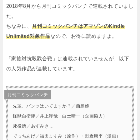
2018年8月から月刊コミックバンチで連載されていまし
た。
ちなみに、
月刊コミックバンチはアマゾンのKindle
Unlimited対象作品
なので、お得に読めますよ。
「家族対抗殺戮合戦」は連載されていませんが、以下
の人気作品が連載しています。
月刊コミックバンチ
先輩、パンツはいてますか？／西島黎
怪獣自衛隊／井上淳哉・白土晴一（企画協力）
死役所／あずみきし
でっちあげ／福田ますみ（原作）・田近康平（漫画）