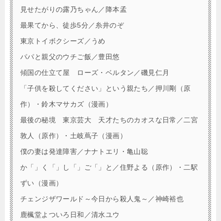
見せたがりの露乃ちゃん／降本孟
最果てから、徒歩5分／糸井のぞ
東京トイボクシーズ／うめ
パパと親父のウチご飯／豊田悠
傾国の仕立て屋 ローズ・ベルタン／磯見仁月
「子供を殺してください」という親たち／押川剛（原
作）・鈴木マサカズ（漫画）
最後の秘境 東京芸大 天才たちのカオスな日常／二宮
敦人（原作）・土岐蔦子（漫画）
僕の妻は発達障害／ナナトエリ・亀山聡
か「」く「」し「」ご「」と／住野よる（原作）・二駅
ずい（漫画）
チェンジザワールド～今日から殺人鬼～／神崎裕也
鹿楓堂よついろ日和／清水ユウ