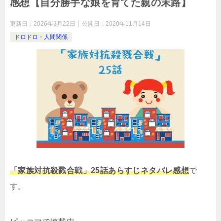
感想【自分勝手な娘を育てた親の末路】
更新日：
2026年2月22日
公開日：
2020年11月14日
ドロドロ・人間関係
「家族対抗殺戮合戦」25話あらすじネタバレ感想
で
す。