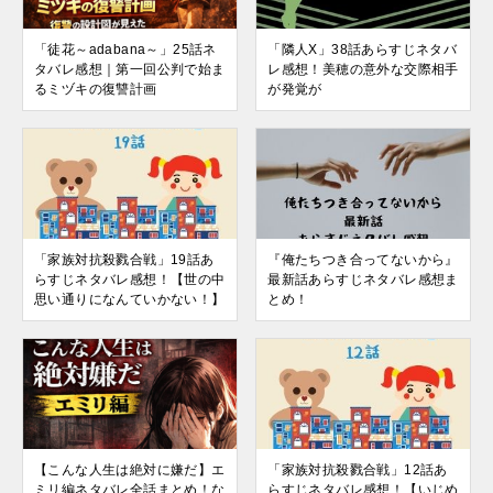
「徒花～adabana～」25話ネ
「隣人X」38話あらすじネタバ
タバレ感想｜第一回公判で始ま
レ感想！美穂の意外な交際相手
るミヅキの復讐計画
が発覚が
「家族対抗殺戮合戦」19話あ
『俺たちつき合ってないから』
らすじネタバレ感想！【世の中
最新話あらすじネタバレ感想ま
思い通りになんていかない！】
とめ！
【こんな人生は絶対に嫌だ】エ
「家族対抗殺戮合戦」12話あ
ミリ編ネタバレ全話まとめ！な
らすじネタバレ感想！【いじめ