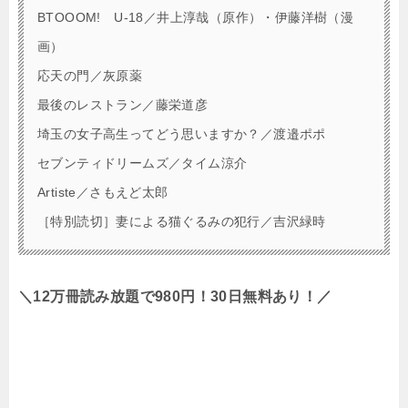
BTOOOM! U-18／井上淳哉（原作）・伊藤洋樹（漫
画）
応天の門／灰原薬
最後のレストラン／藤栄道彦
埼玉の女子高生ってどう思いますか？／渡邉ポポ
セブンティドリームズ／タイム涼介
Artiste／さもえど太郎
［特別読切］妻による猫ぐるみの犯行／吉沢緑時
＼12万冊読み放題で980円！30日無料あり！／