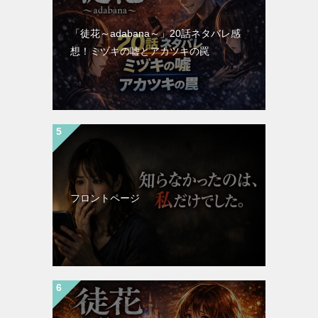
「徒花～adabana～」20話ネタバレ感
想！ミヅキの嘘とアカツキの罠
フロントページ