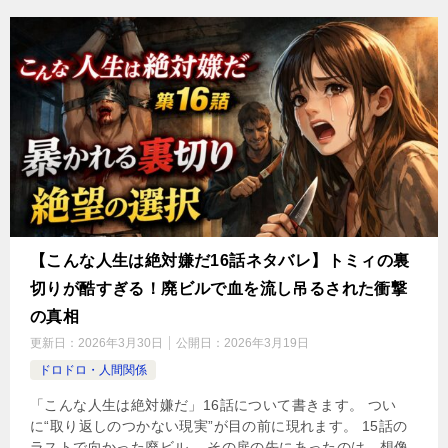
【こんな人生は絶対嫌だ16話ネタバレ】トミィの裏
切りが酷すぎる！廃ビルで血を流し吊るされた衝撃
の真相
更新日：
2026年3月30日
公開日：
2026年3月19日
ドロドロ・人間関係
「こんな人生は絶対嫌だ」16話について書きます。 つい
に“取り返しのつかない現実”が目の前に現れます。 15話の
ラストで向かった廃ビル。 その扉の先にあったのは、想像