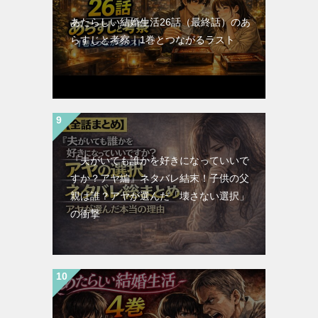
あたらしい結婚生活26話（最終話）のあ
らすじと考察｜1巻とつながるラスト
『夫がいても誰かを好きになっていいで
すか？アヤ編』ネタバレ結末！子供の父
親は誰？アヤが選んだ「壊さない選択」
の衝撃