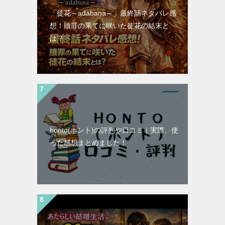
「徒花～adabana～」最終話ネタバレ感
想！贖罪の果てに咲いた徒花の結末と
は？
honto(ホント)の評判や口コミ｜実際、使
った感想まとめました！