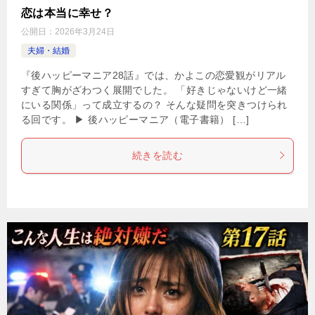
恋は本当に幸せ？
公開日：
2026年3月24日
夫婦・結婚
『後ハッピーマニア28話』では、かよこの恋愛観がリアル
すぎて胸がざわつく展開でした。 「好きじゃないけど一緒
にいる関係」って成立するの？ そんな疑問を突きつけられ
る回です。 ▶ 後ハッピーマニア（電子書籍） […]
続きを読む