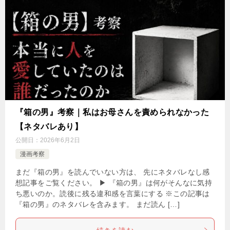
『箱の男』考察｜私はお母さんを責められなかった
【ネタバレあり】
公開日：
2026年6月2日
漫画考察
まだ『箱の男』を読んでいない方は、 先にネタバレなし感
想記事をご覧ください。 ▶ 『箱の男』は何がそんなに気持
ち悪いのか。読後に残る違和感を言葉にする ※この記事は
『箱の男』のネタバレを含みます。 まだ読ん […]