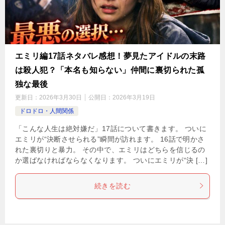
エミリ編17話ネタバレ感想！夢見たアイドルの末路
は殺人犯？「本名も知らない」仲間に裏切られた孤
独な最後
更新日：
2026年3月30日
公開日：
2026年3月19日
ドロドロ・人間関係
「こんな人生は絶対嫌だ」17話について書きます。 ついに
エミリが“決断させられる”瞬間が訪れます。 16話で明かさ
れた裏切りと暴力。 その中で、エミリはどちらを信じるの
か選ばなければならなくなります。 ついにエミリが“決 […]
続きを読む