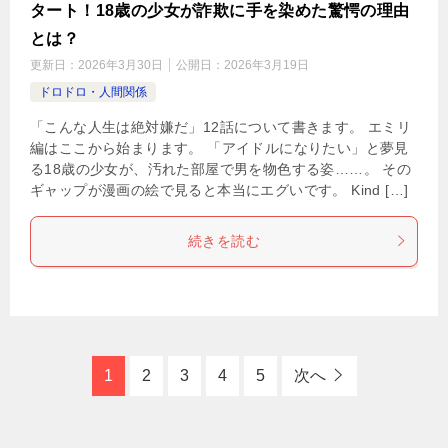
タート！18歳の少女が詐欺に手を染めた驚愕の理由
とは？
更新日：
2026年3月30日
公開日：
2026年3月19日
ドロドロ・人間関係
「こんな人生は絶対嫌だ」12話について書きます。 エミリ
編はここから始まります。 「アイドルになりたい」と夢見
る18歳の少女が、汚れた部屋で男を物色する姿……。 その
ギャップが漫画の絵で見ると本当にエグいです。 Kind […]
続きを読む
1
2
3
4
5
次へ