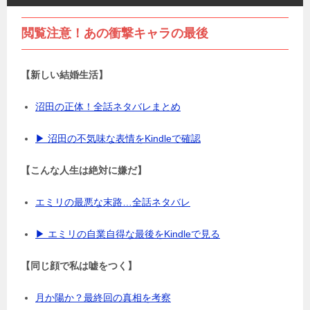
閲覧注意！あの衝撃キャラの最後
【新しい結婚生活】
沼田の正体！全話ネタバレまとめ
▶ 沼田の不気味な表情をKindleで確認
【こんな人生は絶対に嫌だ】
エミリの最悪な末路…全話ネタバレ
▶ エミリの自業自得な最後をKindleで見る
【同じ顔で私は嘘をつく】
月か陽か？最終回の真相を考察