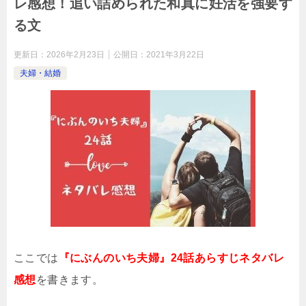
レ感想！追い詰められた和真に妊活を強要す
る文
更新日：
2026年2月23日
公開日：
2021年3月22日
夫婦・結婚
ここでは
『にぶんのいち夫婦』24話あらすじネタバレ
感想
を書きます。