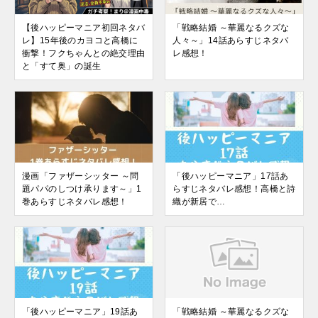
【後ハッピーマニア初回ネタバ
「戦略結婚 ～華麗なるクズな
レ】15年後のカヨコと高橋に
人々～」14話あらすじネタバ
衝撃！フクちゃんとの絶交理由
レ感想！
と「すて奥」の誕生
漫画「ファザーシッター ～問
「後ハッピーマニア」17話あ
題パパのしつけ承ります～」1
らすじネタバレ感想！高橋と詩
巻あらすじネタバレ感想！
織が新居で…
「後ハッピーマニア」19話あ
「戦略結婚 ～華麗なるクズな