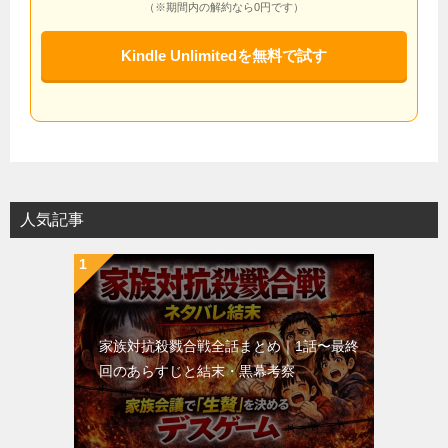
（※期間内の解約なら0円です）
Kindle Unlimitedを無料で試す
人気記事
家族対抗殺戮合戦全話まとめ｜1話〜最終
回のあらすじと結末・黒幕考察