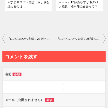
らすじネタバレ感想！寂しさを
人々～」12話あらすじネタバ
埋めるのは…
レ感想！桜木翔の過去って？
投
『にぶんのいち夫婦』23話あらすじネタバレ感想！高梨のナースコスプレが可愛い！
『にぶんのいち夫婦』25話あらすじネタバレ感想！嫉妬心でEDを克服した和真がすごい！
稿
ナ
コメントを残す
ビ
ゲ
名前
必須
ー
シ
ョ
ン
メール（公開されません）
必須