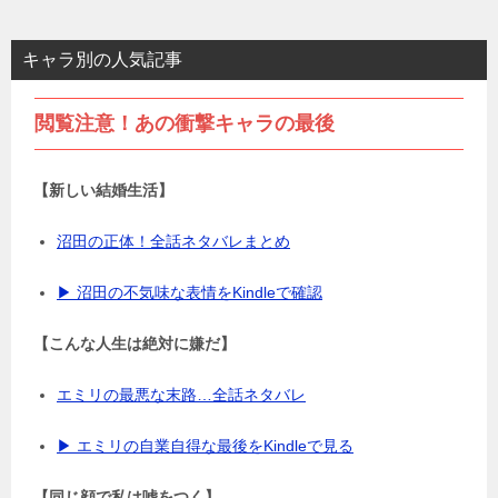
キャラ別の人気記事
閲覧注意！あの衝撃キャラの最後
【新しい結婚生活】
沼田の正体！全話ネタバレまとめ
▶ 沼田の不気味な表情をKindleで確認
【こんな人生は絶対に嫌だ】
エミリの最悪な末路…全話ネタバレ
▶ エミリの自業自得な最後をKindleで見る
【同じ顔で私は嘘をつく】