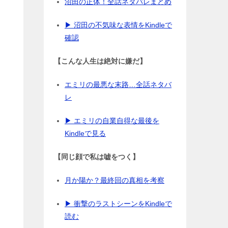
沼田の正体！全話ネタバレまとめ
▶ 沼田の不気味な表情をKindleで
確認
【こんな人生は絶対に嫌だ】
エミリの最悪な末路…全話ネタバ
レ
▶ エミリの自業自得な最後を
Kindleで見る
【同じ顔で私は嘘をつく】
月か陽か？最終回の真相を考察
▶ 衝撃のラストシーンをKindleで
読む