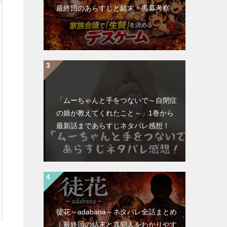
最終回のあらすじと結末・黒幕考察
「ムーちゃんと手をつないで～自閉症
の娘が教えてくれたこと～」1巻から
最新話まであらすじネタバレ感想！
徒花～adabana～ネタバレ全話まとめ
｜最終回の結末と真犯人をわかりやす