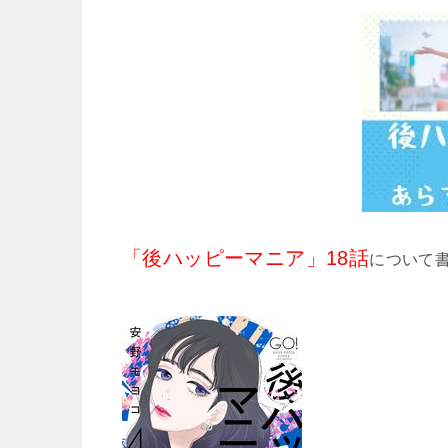
「後ハッピーマニア」18
話
について