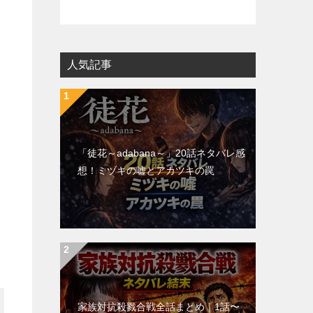
人気記事
「徒花～adabana～」20話ネタバレ感
想！ミヅキの嘘とアカツキの罠
家族対抗殺戮合戦全話まとめ｜1話〜