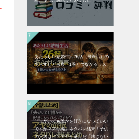
際、使った感想まとめました！
あたらしい結婚生活26話（最終話）の
あらすじと考察｜1巻とつながるラス
ト
『夫がいても誰かを好きになっていい
ですか？アヤ編』ネタバレ結末！子供
の父親は誰？アヤが選んだ「壊さない