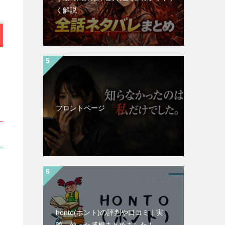
く解説
フロントページ
honto(ホント)の評判や口コミ｜実