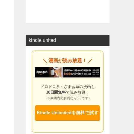
kindle united
＼ 漫画が読み放題！ ／
ドロドロ系・ざまぁ系の漫画も
30日間無料
で読み放題！
（※期間内の解約なら0円です）
Kindle Unlimitedを無料で試す