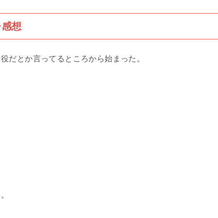
レ感想
き役だとか言ってるところから始まった。
…。