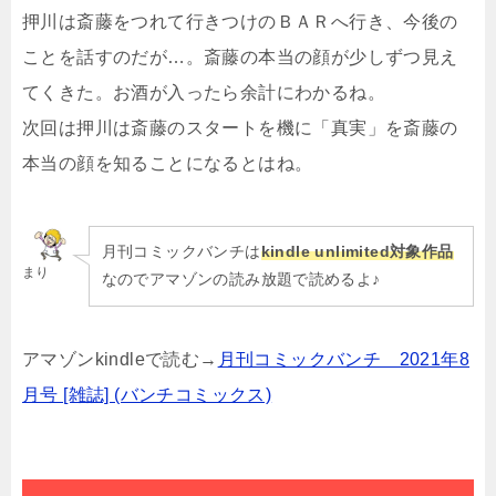
押川は斎藤をつれて行きつけのＢＡＲへ行き、今後の
ことを話すのだが…。斎藤の本当の顔が少しずつ見え
てくきた。お酒が入ったら余計にわかるね。
次回は押川は斎藤のスタートを機に「真実」を斎藤の
本当の顔を知ることになるとはね。
月刊コミックバンチは
kindle unlimited対象作品
まり
なのでアマゾンの読み放題で読めるよ♪
アマゾンkindleで読む→
月刊コミックバンチ 2021年8
月号 [雑誌] (バンチコミックス)