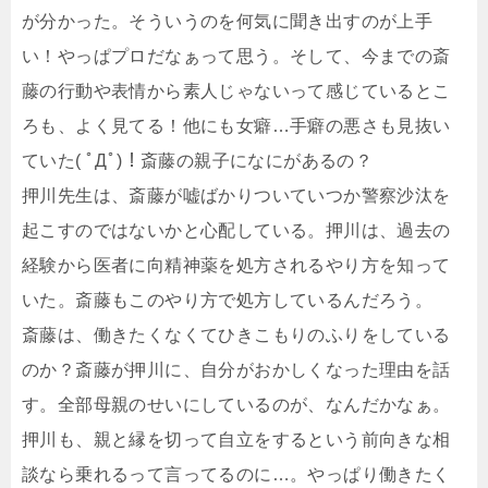
が分かった。そういうのを何気に聞き出すのが上手
い！やっぱプロだなぁって思う。そして、今までの斎
藤の行動や表情から素人じゃないって感じているとこ
ろも、よく見てる！他にも女癖…手癖の悪さも見抜い
ていた( ﾟДﾟ)！斎藤の親子になにがあるの？
押川先生は、斎藤が嘘ばかりついていつか警察沙汰を
起こすのではないかと心配している。押川は、過去の
経験から医者に向精神薬を処方されるやり方を知って
いた。斎藤もこのやり方で処方しているんだろう。
斎藤は、働きたくなくてひきこもりのふりをしている
のか？斎藤が押川に、自分がおかしくなった理由を話
す。全部母親のせいにしているのが、なんだかなぁ。
押川も、親と縁を切って自立をするという前向きな相
談なら乗れるって言ってるのに…。やっぱり働きたく