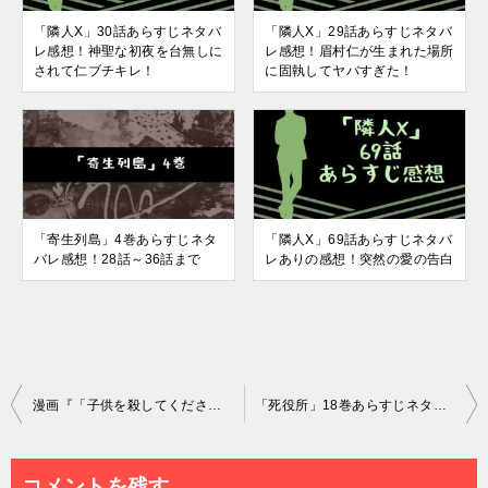
「隣人X」30話あらすじネタバ
「隣人X」29話あらすじネタバ
レ感想！神聖な初夜を台無しに
レ感想！眉村仁が生まれた場所
されて仁ブチキレ！
に固執してヤバすぎた！
「寄生列島」4巻あらすじネタ
「隣人X」69話あらすじネタバ
バレ感想！28話～36話まで
レありの感想！突然の愛の告白
投
漫画『「子供を殺してください」という親たち』9巻あらすじネタバレ感想！
「死役所」18巻あらすじネタバレ感想！83話～87話まで
稿
ナ
コメントを残す