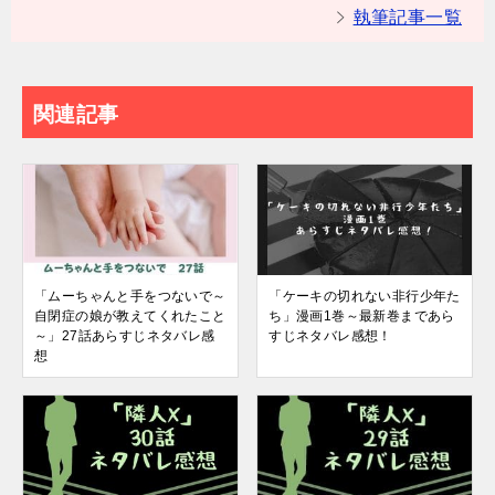
執筆記事一覧
関連記事
「ムーちゃんと手をつないで～
「ケーキの切れない非行少年た
自閉症の娘が教えてくれたこと
ち」漫画1巻～最新巻まであら
～」27話あらすじネタバレ感
すじネタバレ感想！
想