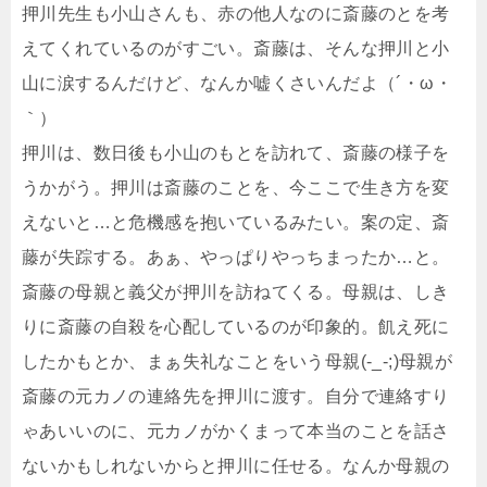
押川先生も小山さんも、赤の他人なのに斎藤のとを考
えてくれているのがすごい。斎藤は、そんな押川と小
山に涙するんだけど、なんか嘘くさいんだよ（´・ω・
｀）
押川は、数日後も小山のもとを訪れて、斎藤の様子を
うかがう。押川は斎藤のことを、今ここで生き方を変
えないと…と危機感を抱いているみたい。案の定、斎
藤が失踪する。あぁ、やっぱりやっちまったか…と。
斎藤の母親と義父が押川を訪ねてくる。母親は、しき
りに斎藤の自殺を心配しているのが印象的。飢え死に
したかもとか、まぁ失礼なことをいう母親(-_-;)母親が
斎藤の元カノの連絡先を押川に渡す。自分で連絡すり
ゃあいいのに、元カノがかくまって本当のことを話さ
ないかもしれないからと押川に任せる。なんか母親の