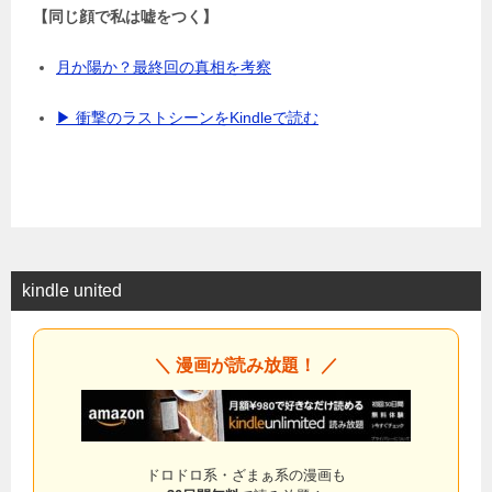
【同じ顔で私は嘘をつく】
月か陽か？最終回の真相を考察
▶ 衝撃のラストシーンをKindleで読む
kindle united
＼ 漫画が読み放題！ ／
ドロドロ系・ざまぁ系の漫画も