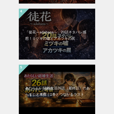
「徒花～adabana～」20話ネタバレ感
想！ミヅキの嘘とアカツキの罠
あたらしい結婚生活26話（最終話）のあ
らすじと考察｜1巻とつながるラスト