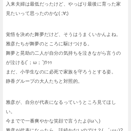
入来夫婦は最低だったけど、やっぱり最後に育った家
見たいって思ったのかな( ;∀;)
覚悟を決めた舞夢だけど、そうはうまくいかんよね。
雅彦たちが舞夢のところに駆けつける。
舞夢と晃助の二人が自分の気持ちを泣きながら言うの
が泣ける(´；ω；`)ｳｩｩ
まだ、小学生なのに必死で家族を守ろうとする姿。
静香グループの大人たちと対照的。
雅彦が、自分が代表になるっていうところ見てほし
い。
今までで一番爽やかな笑顔で言うたよ(/ω＼)
雅彦が代表になったら、話続かないのでは？(。´･ω･)?