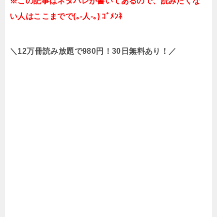
※この記事はネタバレが書いてあるので、読みたくな
い人はここまでで(｡-人-｡) ｺﾞﾒﾝﾈ
＼12万冊読み放題で980円！30日無料あり！／