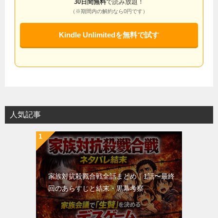
30日間無料
で読み放題！
（※期間内の解約なら0円です）
Kindle Unlimitedを無料で試す
人気記事
家族対抗殺戮合戦全話まとめ｜1話〜最終
回のあらすじと結末・黒幕考察