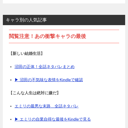
キャラ別の人気記事
閲覧注意！あの衝撃キャラの最後
【新しい結婚生活】
沼田の正体！全話ネタバレまとめ
▶ 沼田の不気味な表情をKindleで確認
【こんな人生は絶対に嫌だ】
エミリの最悪な末路…全話ネタバレ
▶ エミリの自業自得な最後をKindleで見る