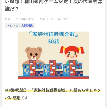
レ感想！鞠山家罰ゲーム決定！次の代表者は
誰だ？
更新日：
2026年2月22日
公開日：
2021年5月20日
ドロドロ・人間関係
6/3後半追記：「家族対抗殺戮合戦」30話あらすじネタ
バレ感想
です。