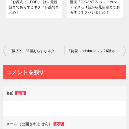
「お葬式にJ-POP」1話～最新
漫画「GIGANTIS-ジャイガン
話まであらすじネタバレ感想ま
ティス-」1話から最新巻まであ
とめ！
らすじネタバレまとめ！
投
「隣人X」23話あらすじネタバレ感想！眉村仁のブチキレた顔がイケメンすぎ！
「徒花～adabana～」26話ネタバレ感想｜証人尋問で好青年の仮面が崩れる瞬間
稿
ナ
コメントを残す
ビ
ゲ
名前
必須
ー
シ
ョ
ン
メール（公開されません）
必須