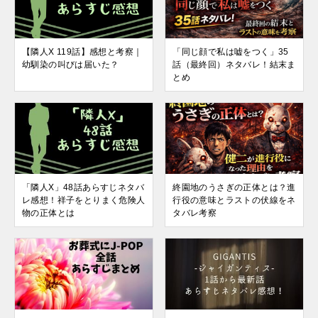
【隣人X 119話】感想と考察｜
「同じ顔で私は嘘をつく」35
幼馴染の叫びは届いた？
話（最終回）ネタバレ！結末ま
とめ
「隣人X」48話あらすじネタバ
終園地のうさぎの正体とは？進
レ感想！祥子をとりまく危険人
行役の意味とラストの伏線をネ
物の正体とは
タバレ考察