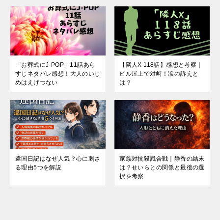
「お葬式にJ-POP」11話あら
【隣人X 118話】感想と考察｜
すじネタバレ感想！大人のいじ
ビル屋上で対峙！涙の訴えと
めはえげつない
は？
違国日記はなぜ人気？心に刺さ
家族対抗殺戮合戦｜静香の結末
る理由5つを解説
は？せいらとの関係と最後の選
択を考察