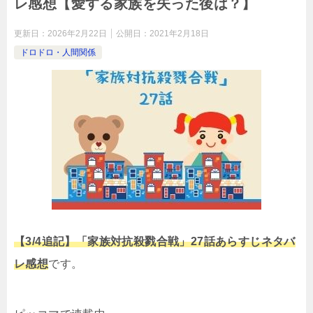
レ感想【愛する家族を失った後は？】
更新日：
2026年2月22日
公開日：
2021年2月18日
ドロドロ・人間関係
【3/4追記】「家族対抗殺戮合戦」27話あらすじネタバ
レ感想
です。