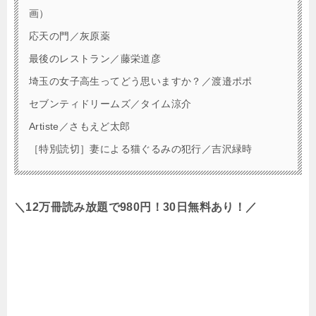
画）
応天の門／灰原薬
最後のレストラン／藤栄道彦
埼玉の女子高生ってどう思いますか？／渡邉ポポ
セブンティドリームズ／タイム涼介
Artiste／さもえど太郎
［特別読切］妻による猫ぐるみの犯行／吉沢緑時
＼12万冊読み放題で980円！30日無料あり！／