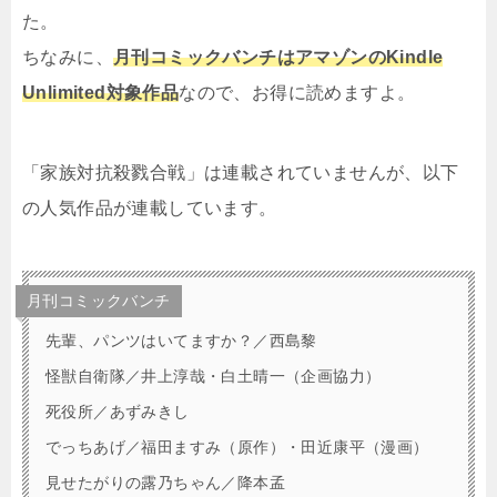
た。
ちなみに、
月刊コミックバンチはアマゾンのKindle
Unlimited対象作品
なので、お得に読めますよ。
「家族対抗殺戮合戦」は連載されていませんが、以下
の人気作品が連載しています。
月刊コミックバンチ
先輩、パンツはいてますか？／西島黎
怪獣自衛隊／井上淳哉・白土晴一（企画協力）
死役所／あずみきし
でっちあげ／福田ますみ（原作）・田近康平（漫画）
見せたがりの露乃ちゃん／降本孟