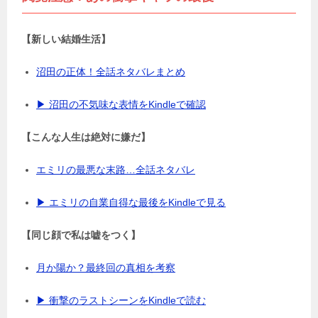
【新しい結婚生活】
沼田の正体！全話ネタバレまとめ
▶ 沼田の不気味な表情をKindleで確認
【こんな人生は絶対に嫌だ】
エミリの最悪な末路…全話ネタバレ
▶ エミリの自業自得な最後をKindleで見る
【同じ顔で私は嘘をつく】
月か陽か？最終回の真相を考察
▶ 衝撃のラストシーンをKindleで読む