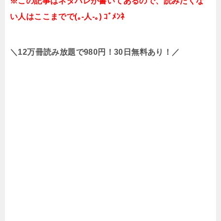
※この記事はネタバレが書いてあるので、読みたくな
い人はここまでで(｡-人-｡) ｺﾞﾒﾝﾈ
＼12万冊読み放題で980円！30日無料あり！／