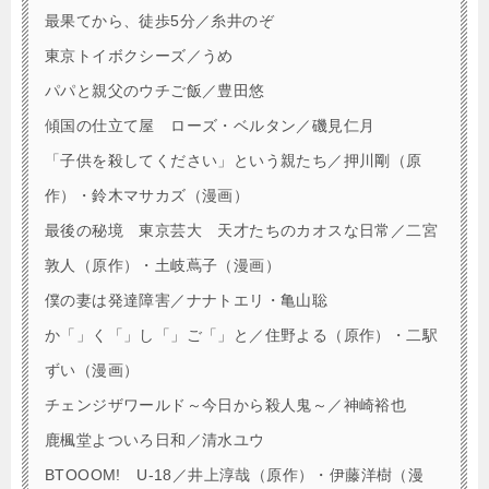
最果てから、徒歩5分／糸井のぞ
東京トイボクシーズ／うめ
パパと親父のウチご飯／豊田悠
傾国の仕立て屋 ローズ・ベルタン／磯見仁月
「子供を殺してください」という親たち／押川剛（原
作）・鈴木マサカズ（漫画）
最後の秘境 東京芸大 天才たちのカオスな日常／二宮
敦人（原作）・土岐蔦子（漫画）
僕の妻は発達障害／ナナトエリ・亀山聡
か「」く「」し「」ご「」と／住野よる（原作）・二駅
ずい（漫画）
チェンジザワールド～今日から殺人鬼～／神崎裕也
鹿楓堂よついろ日和／清水ユウ
BTOOOM! U-18／井上淳哉（原作）・伊藤洋樹（漫