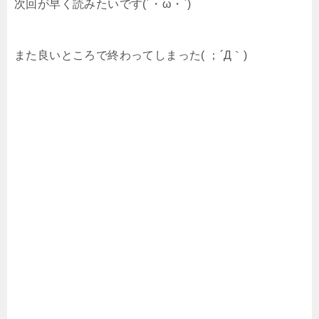
次回が早く読みたいです(´・ω・`)
また良いところで終わってしまった( ；´Д｀)