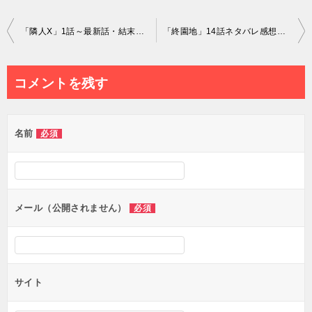
投
「隣人X」1話～最新話・結末まで全話あらすじネタバレ感想まとめ！グロストーカーの最終回は？
「終園地」14話ネタバレ感想！柊の裏切りと衝撃の結末｜二人の父親が思い出した真実
稿
ナ
コメントを残す
ビ
ゲ
名前
必須
ー
シ
ョ
ン
メール（公開されません）
必須
サイト