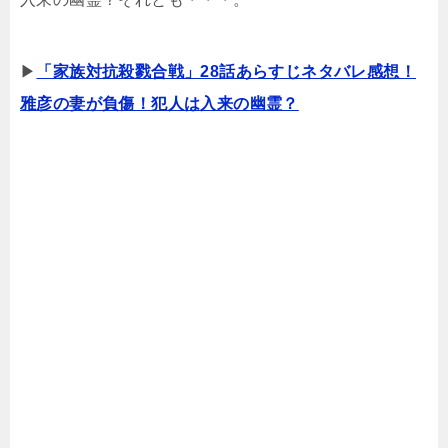
▶
「家族対抗殺戮合戦」28話あらすじネタバレ感想！
雅彦の妻が負傷！犯人は入来の幽霊？