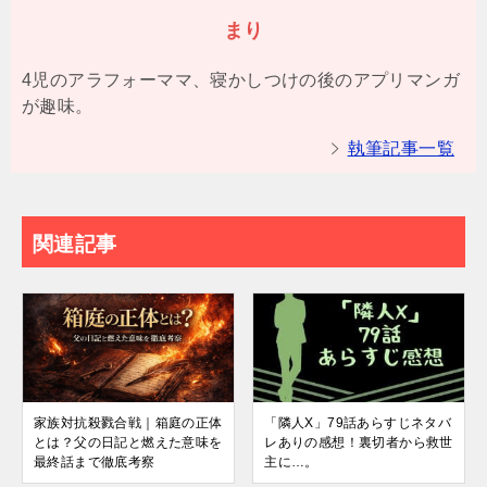
まり
4児のアラフォーママ、寝かしつけの後のアプリマンガ
が趣味。
執筆記事一覧
関連記事
家族対抗殺戮合戦｜箱庭の正体
「隣人X」79話あらすじネタバ
とは？父の日記と燃えた意味を
レありの感想！裏切者から救世
最終話まで徹底考察
主に…。