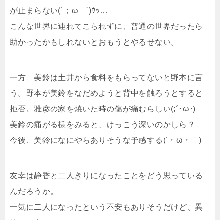
が止まらない(´；ω；`)ｳｯ…
こんな世界に連れてこられずに、普通の世界だったら
助かったかもしれないとおもうとやるせない。
一方、美鈴は土井から食料をもらってないと野本に言
う。野本が美鈴をなだめようと背中を触ろうとすると
拒否。雅彦の家を焼いた時の傷が痛むらしい(;´･ω･)
美鈴の痛がる様をみると、けっこう深いのかしら？
今後、美鈴になにやらありそうな予感する(´・ω・｀)
友幸は静香と二人きりになったことをどう思っている
んだろうか。
一気に二人になったという不安もありそうだけど、異