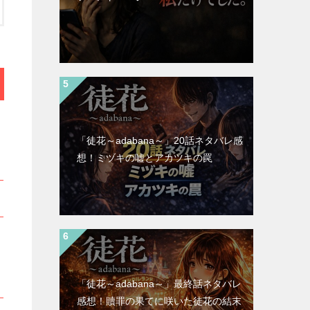
「徒花～adabana～」20話ネタバレ感
想！ミヅキの嘘とアカツキの罠
「徒花～adabana～」最終話ネタバレ
感想！贖罪の果てに咲いた徒花の結末