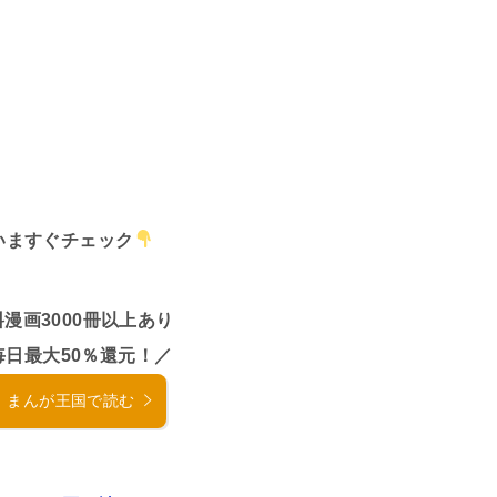
いますぐチェック
漫画3000冊以上あり
毎日最大50％還元！／
まんが王国で読む