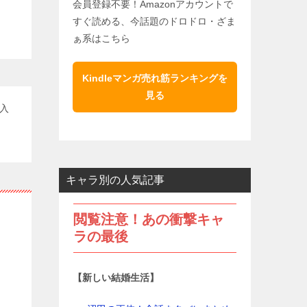
会員登録不要！Amazonアカウントで
すぐ読める、今話題のドロドロ・ざま
ぁ系はこちら
Kindleマンガ売れ筋ランキングを
見る
入
キャラ別の人気記事
閲覧注意！あの衝撃キャ
ラの最後
【新しい結婚生活】