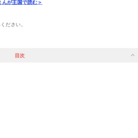
まんが王国で読む＞
みください。
目次