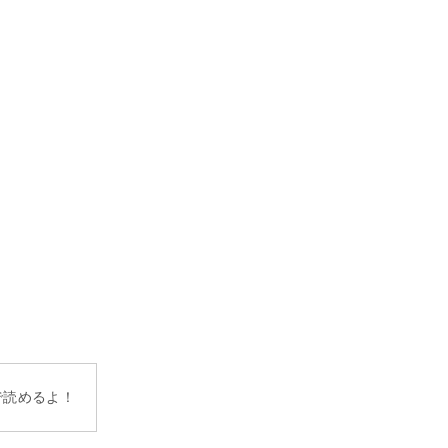
で読めるよ！