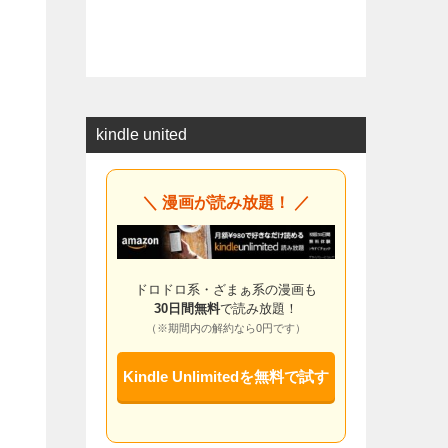
kindle united
＼ 漫画が読み放題！ ／
ドロドロ系・ざまぁ系の漫画も
30日間無料
で読み放題！
（※期間内の解約なら0円です）
Kindle Unlimitedを無料で試す