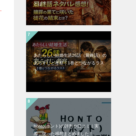
とは？
あたらしい結婚生活26話（最終話）の
あらすじと考察｜1巻とつながるラス
ト
honto(ホント)の評判や口コミ｜実
際、使った感想まとめました！