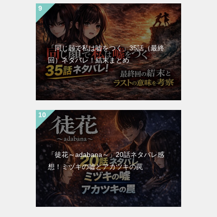
「同じ顔で私は嘘をつく」35話（最終
回）ネタバレ！結末まとめ
「徒花～adabana～」20話ネタバレ感
想！ミヅキの嘘とアカツキの罠