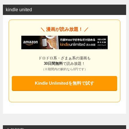
kindle united
＼ 漫画が読み放題！ ／
ドロドロ系・ざまぁ系の漫画も
30日間無料
で読み放題！
（※期間内の解約なら0円です）
Kindle Unlimitedを無料で試す