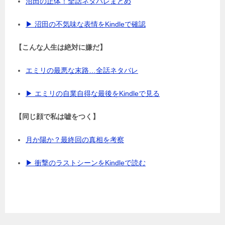
沼田の正体！全話ネタバレまとめ
▶ 沼田の不気味な表情をKindleで確認
【こんな人生は絶対に嫌だ】
エミリの最悪な末路…全話ネタバレ
▶ エミリの自業自得な最後をKindleで見る
【同じ顔で私は嘘をつく】
月か陽か？最終回の真相を考察
▶ 衝撃のラストシーンをKindleで読む