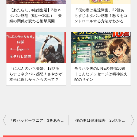
【あたらしい結婚生活】2巻ネ
「僕の妻は発達障害」22話あ
タバレ感想（6話〜10話）｜夫
らすじネタバレ感想！怒りをコ
婦の関係が変わる衝撃展開
ントロールする方法がわかる
『にぶんのいち夫婦』18話あ
モラハラ夫のLINEの特徴10選
らすじネタバレ感想！さやかが
｜こんなメッセージは精神的支
本当に欲しかったものって？
配のサイン
投
「後ハッピーマニア」3巻あらすじネタバレ感想！11話～15話まで
「僕の妻は発達障害」25話あらすじネタバレ感想！その人の立場にならないとわからない
稿