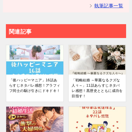
執筆記事一覧
関連記事
「後ハッピーマニア」16話あ
「戦略結婚 ～華麗なるクズな
らすじネタバレ感想！アラフィ
人々～」11話あらすじネタバ
フ同士の駆け引きにドキドキ！
レ感想！黒歴史とともに成功を
目指す！