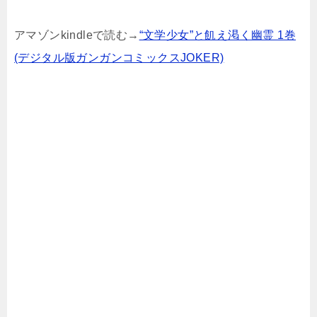
アマゾンkindleで読む→
“文学少女”と飢え渇く幽霊 1巻
(デジタル版ガンガンコミックスJOKER)