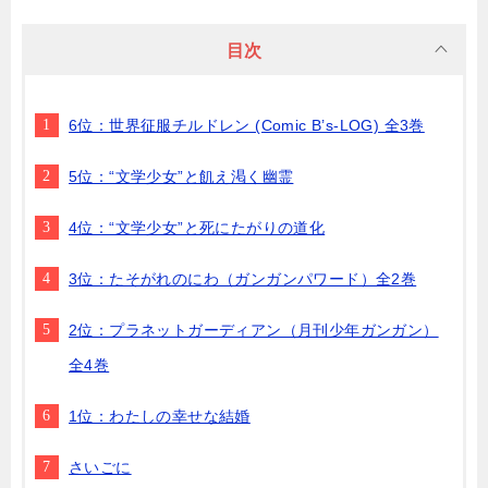
目次
6位：世界征服チルドレン (Comic B’s-LOG) 全3巻
5位：“文学少女”と飢え渇く幽霊
4位：“文学少女”と死にたがりの道化
3位：たそがれのにわ（ガンガンパワード）全2巻
2位：プラネットガーディアン（月刊少年ガンガン）
全4巻
1位：わたしの幸せな結婚
さいごに