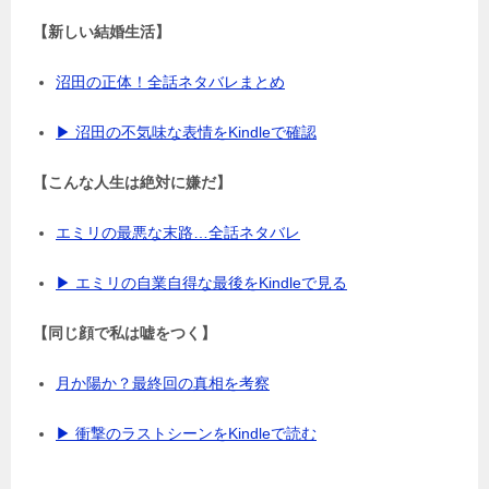
【新しい結婚生活】
沼田の正体！全話ネタバレまとめ
▶ 沼田の不気味な表情をKindleで確認
【こんな人生は絶対に嫌だ】
エミリの最悪な末路…全話ネタバレ
▶ エミリの自業自得な最後をKindleで見る
【同じ顔で私は嘘をつく】
月か陽か？最終回の真相を考察
▶ 衝撃のラストシーンをKindleで読む