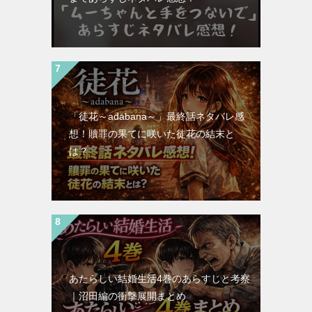
「徒花～adabana～」最終話ネタバレ感
想！贖罪の果てに咲いた徒花の結末と
は？
あたらしい結婚生活4巻のあらすじと考察
｜沼田編の衝撃展開まとめ