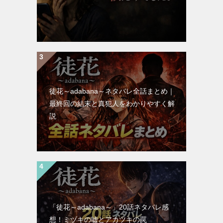
徒花～adabana～ネタバレ全話まとめ｜
最終回の結末と真犯人をわかりやすく解
説
「徒花～adabana～」20話ネタバレ感
想！ミヅキの嘘とアカツキの罠