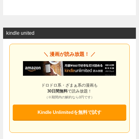
kindle united
＼ 漫画が読み放題！ ／
ドロドロ系・ざまぁ系の漫画も
30日間無料
で読み放題！
（※期間内の解約なら0円です）
Kindle Unlimitedを無料で試す