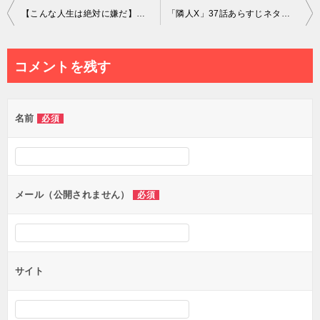
投
【こんな人生は絶対に嫌だ】エミリ編ネタバレ全話まとめ！なぜ騙された？殺人事件に繋がる衝撃のラストを考察
「隣人X」37話あらすじネタバレ感想！永遠の愛はどこにある？
稿
ナ
コメントを残す
ビ
ゲ
名前
必須
ー
シ
ョ
ン
メール（公開されません）
必須
サイト