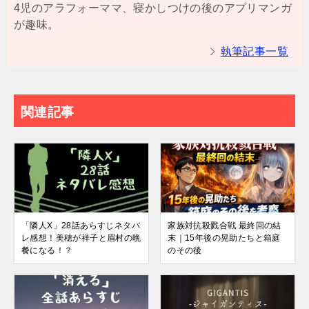
4児のアラフォーママ、寝かしつけの後のアプリマンガ
が趣味。
執筆記事一覧
関連記事
「隣人X」28話あらすじネタバ
家族対抗殺戮合戦 最終回の結
レ感想！美穂が祥子と眉村の晩
末｜15年後の晃助たちと箱庭
餐になる！？
のその後