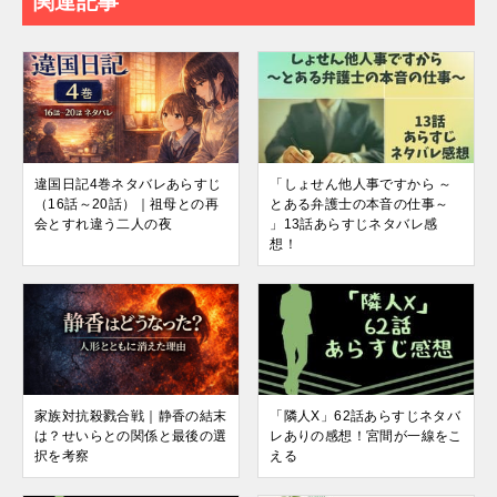
関連記事
違国日記4巻ネタバレあらすじ
「しょせん他人事ですから ～
（16話～20話）｜祖母との再
とある弁護士の本音の仕事～
会とすれ違う二人の夜
」13話あらすじネタバレ感
想！
家族対抗殺戮合戦｜静香の結末
「隣人X」62話あらすじネタバ
は？せいらとの関係と最後の選
レありの感想！宮間が一線をこ
択を考察
える