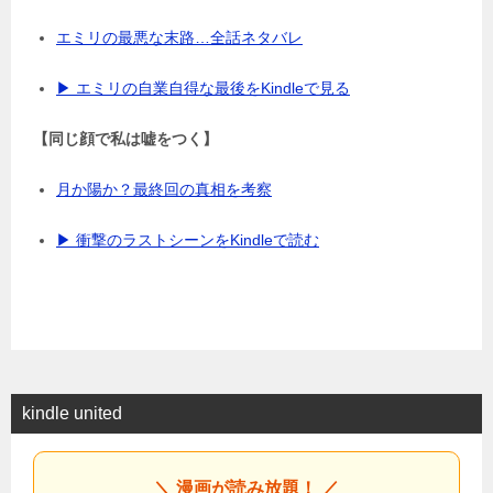
エミリの最悪な末路…全話ネタバレ
▶ エミリの自業自得な最後をKindleで見る
【同じ顔で私は嘘をつく】
月か陽か？最終回の真相を考察
▶ 衝撃のラストシーンをKindleで読む
kindle united
＼ 漫画が読み放題！ ／