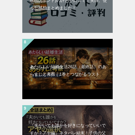
honto(ホント)の評判や口コミ｜実際、使
った感想まとめました！
あたらしい結婚生活26話（最終話）のあ
らすじと考察｜1巻とつながるラスト
『夫がいても誰かを好きになっていいで
すか？アヤ編』ネタバレ結末！子供の父