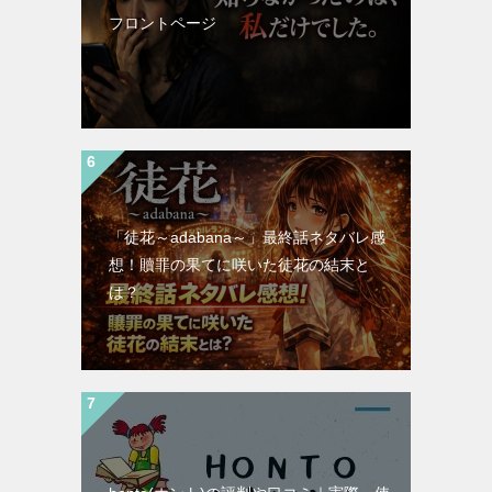
フロントページ
「徒花～adabana～」最終話ネタバレ感
想！贖罪の果てに咲いた徒花の結末と
は？