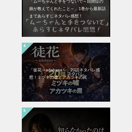
「ムーちゃんと手をつないで～自閉症の
娘が教えてくれたこと～」1巻から最新話
まであらすじネタバレ感想！
「徒花～adabana～」20話ネタバレ感
想！ミヅキの嘘とアカツキの罠