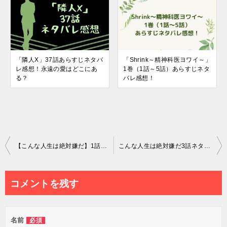
「隣人X」37話あらすじネタバ
「Shrink～精神科医ヨワイ～」
レ感想！永遠の愛はどこにあ
1巻（1話～5話）あらすじネタ
る？
バレ感想！
投
【こんな人生は絶対嫌だ】1話ネタバレ感想と転落の始まり
こんな人生は絶対嫌だ3話ネタバレついに犯罪に踏み込む
稿
ナ
コメントを残す
ビ
ゲ
名前
必須
ー