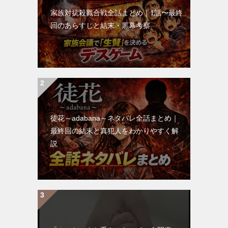
家族対抗殺戮合戦全話まとめ｜1話〜最終
回のあらすじと結末・黒幕考察
徒花～adabana～ネタバレ全話まとめ｜
最終回の結末と真犯人をわかりやすく解
説