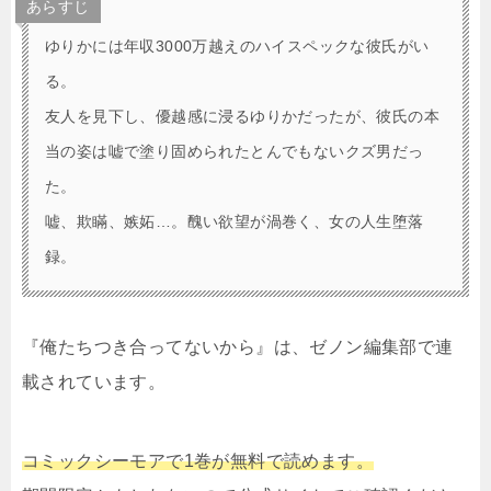
あらすじ
ゆりかには年収3000万越えのハイスペックな彼氏がい
る。
友人を見下し、優越感に浸るゆりかだったが、彼氏の本
当の姿は嘘で塗り固められたとんでもないクズ男だっ
た。
嘘、欺瞞、嫉妬…。醜い欲望が渦巻く、女の人生堕落
録。
『俺たちつき合ってないから』は、ゼノン編集部で連
載されています。
コミックシーモアで1巻が無料で読めます。