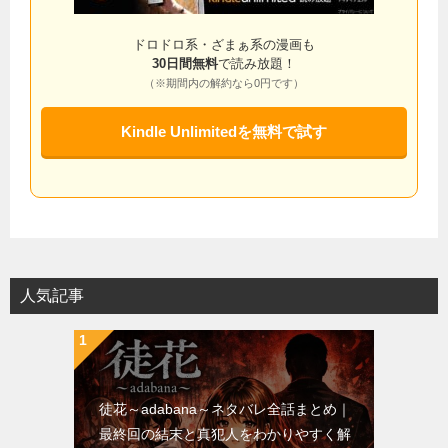
ドロドロ系・ざまぁ系の漫画も
30日間無料
で読み放題！
（※期間内の解約なら0円です）
Kindle Unlimitedを無料で試す
人気記事
徒花～adabana～ネタバレ全話まとめ｜
最終回の結末と真犯人をわかりやすく解