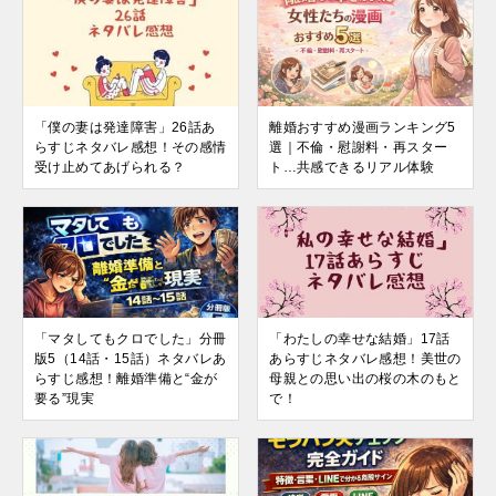
「僕の妻は発達障害」26話あ
離婚おすすめ漫画ランキング5
らすじネタバレ感想！その感情
選｜不倫・慰謝料・再スター
受け止めてあげられる？
ト…共感できるリアル体験
「マタしてもクロでした」分冊
「わたしの幸せな結婚」17話
版5（14話・15話）ネタバレあ
あらすじネタバレ感想！美世の
らすじ感想！離婚準備と“金が
母親との思い出の桜の木のもと
要る”現実
で！