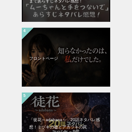
まであらすじネタバレ感想！
フロントページ
「徒花～adabana～」20話ネタバレ感
想！ミヅキの嘘とアカツキの罠