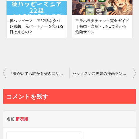
後ハッピーマニア22話ネタバ
モラハラ夫チェック完全ガイド
レ感想｜元パートナーを忘れる
｜特徴・言葉・LINEで分かる
日は来るの？
危険サイン
投
「夫がいても誰かを好きになっていいですか？」全話ネタバレあらすじと結末まとめ
セックスレス夫婦の漫画ランキング！再開のきっかけは？夫に拒否されて辛い！
稿
ナ
コメントを残す
ビ
ゲ
名前
必須
ー
シ