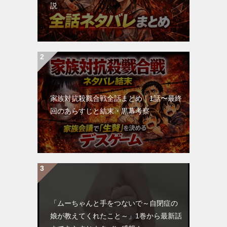
説
家族対抗殺戮合戦全話まとめ｜1話〜最終
回のあらすじと結末・黒幕考察
「ムーちゃんと手をつないで～自閉症の
娘が教えてくれたこと～」1巻から最新話