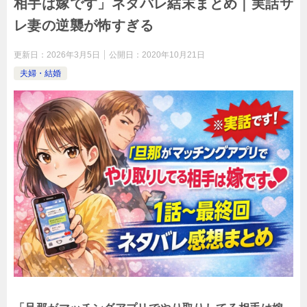
相手は嫁です」ネタバレ結末まとめ｜実話サ
レ妻の逆襲が怖すぎる
更新日：
2026年3月5日
公開日：
2020年10月21日
夫婦・結婚