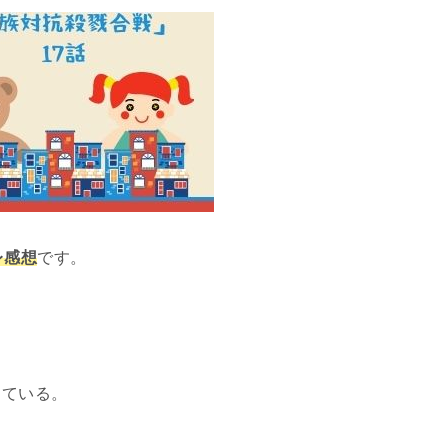
レ感想
です。
っている。