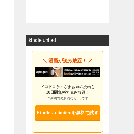
kindle united
＼ 漫画が読み放題！ ／
ドロドロ系・ざまぁ系の漫画も
30日間無料
で読み放題！
（※期間内の解約なら0円です）
Kindle Unlimitedを無料で試す