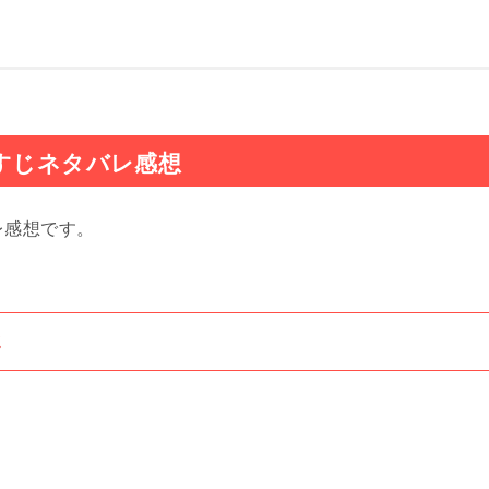
すじネタバレ感想
レ感想です。
じ