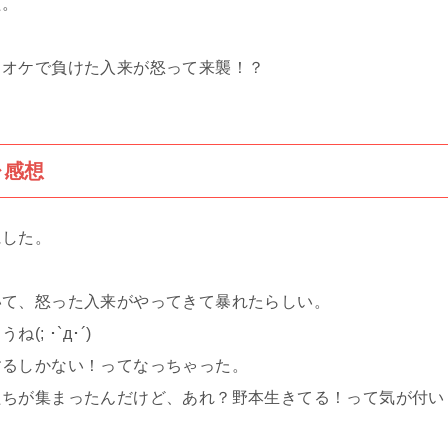
た。
ラオケで負けた入来が怒って来襲！？
レ感想
にした。
いて、怒った入来がやってきて暴れたらしい。
 ･`д･´)
するしかない！ってなっちゃった。
たちが集まったんだけど、あれ？野本生きてる！って気が付い