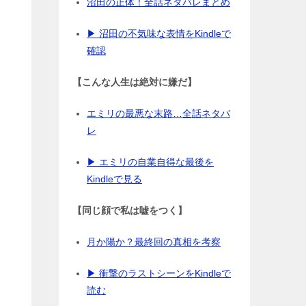
沼田の正体！全話ネタバレまとめ
▶ 沼田の不気味な表情をKindleで
確認
【こんな人生は絶対に嫌だ】
エミリの最悪な末路…全話ネタバ
レ
▶ エミリの自業自得な最後を
Kindleで見る
【同じ顔で私は嘘をつく】
月か陽か？最終回の真相を考察
▶ 衝撃のラストシーンをKindleで
読む