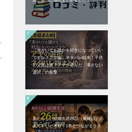
際、使った感想まとめました！
『夫がいても誰かを好きになっていい
ですか？アヤ編』ネタバレ結末！子供
の父親は誰？アヤが選んだ「壊さない
選択」の衝撃
あたらしい結婚生活26話（最終話）の
あらすじと考察｜1巻とつながるラス