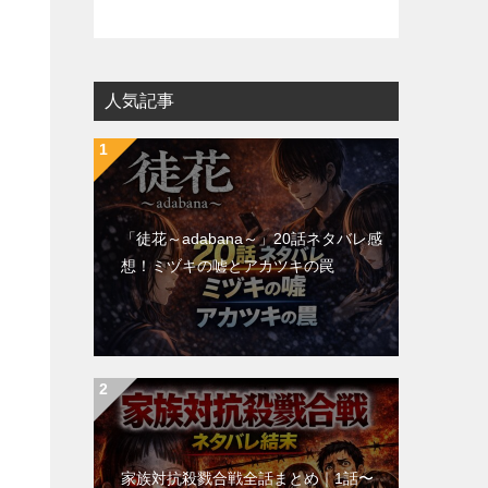
人気記事
「徒花～adabana～」20話ネタバレ感
想！ミヅキの嘘とアカツキの罠
家族対抗殺戮合戦全話まとめ｜1話〜