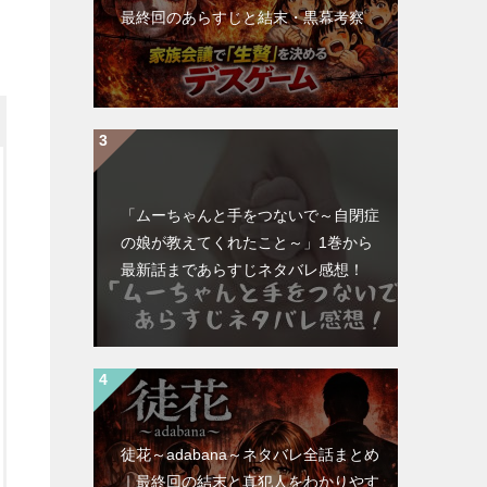
最終回のあらすじと結末・黒幕考察
「ムーちゃんと手をつないで～自閉症
の娘が教えてくれたこと～」1巻から
最新話まであらすじネタバレ感想！
徒花～adabana～ネタバレ全話まとめ
｜最終回の結末と真犯人をわかりやす