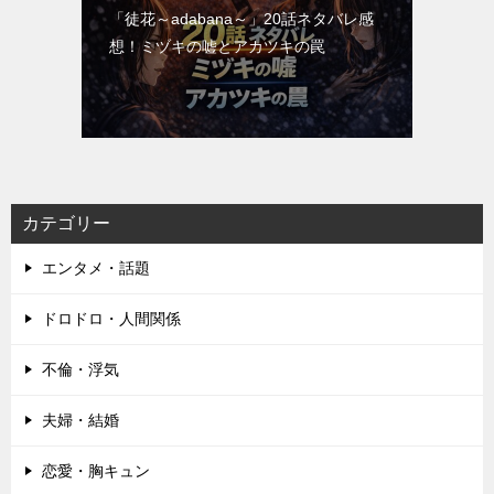
「徒花～adabana～」20話ネタバレ感
想！ミヅキの嘘とアカツキの罠
カテゴリー
エンタメ・話題
ドロドロ・人間関係
不倫・浮気
夫婦・結婚
恋愛・胸キュン