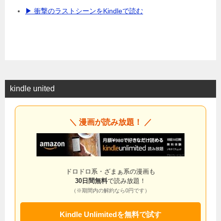
▶ 衝撃のラストシーンをKindleで読む
kindle united
＼ 漫画が読み放題！ ／
ドロドロ系・ざまぁ系の漫画も
30日間無料
で読み放題！
（※期間内の解約なら0円です）
Kindle Unlimitedを無料で試す