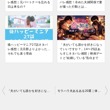
レ感想｜元パートナーを忘れる
バレ感想！冷めた夫婦関係で妻
日は来るの？
が撮った行動とは…
後ハッピーマニア27話ネタバ
「夫がいても誰かを好きになっ
レ感想｜元旦那よりよかった…
ていいですか？」14〜25話あ
それでも迷う理由
らすじネタバレ感想｜映画デー
トと“結婚している”告白まで
投
「夫がいても誰かを好きになっていいですか？」26話〜最終回ネタバレ感想｜一線を越えた夜と結末
モラハラ夫あるある20選｜体験談からわかる精神的DVのリアル
稿
ナ