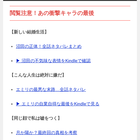
閲覧注意！あの衝撃キャラの最後
【新しい結婚生活】
沼田の正体！全話ネタバレまとめ
▶ 沼田の不気味な表情をKindleで確認
【こんな人生は絶対に嫌だ】
エミリの最悪な末路…全話ネタバレ
▶ エミリの自業自得な最後をKindleで見る
【同じ顔で私は嘘をつく】
月か陽か？最終回の真相を考察