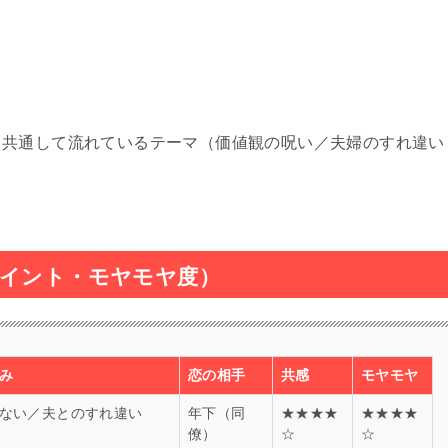
も共通して流れているテーマ（価値観の呪い／夫婦のすれ違い
ポイント・モヤモヤ度）
み
恋の相手
共感
モヤモヤ
ない／夫とのすれ違い
年下（同
★★★★
★★★★
僚）
☆
☆