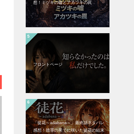
想！ミヅキの嘘とアカツキの罠
フロントページ
「徒花～adabana～」最終話ネタバレ
感想！贖罪の果てに咲いた徒花の結末