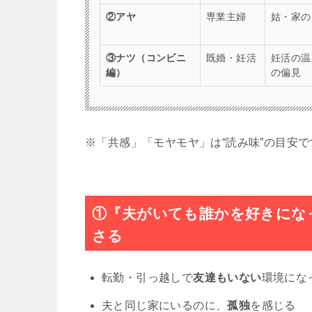
②アヤ
専業主婦
姑・家の
③ナツ（コンビニ
既婚・妊活
妊活の温
編）
の偏見
※「共感」「モヤモヤ」は“読み味”の目安
①『夫がいても誰かを好きにな
さる
転勤・引っ越しで
友達もいない
環境にな
夫と同じ家にいるのに、
孤独
を感じる