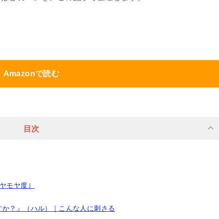
Amazonで読む
目次
モヤモヤ度）
すか？』（ハル）｜こんな人に刺さる