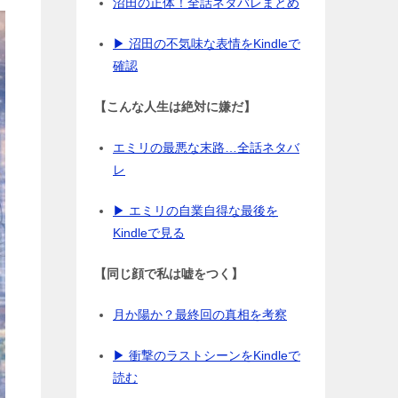
沼田の正体！全話ネタバレまとめ
▶ 沼田の不気味な表情をKindleで
確認
【こんな人生は絶対に嫌だ】
エミリの最悪な末路…全話ネタバ
レ
▶ エミリの自業自得な最後を
Kindleで見る
【同じ顔で私は嘘をつく】
月か陽か？最終回の真相を考察
▶ 衝撃のラストシーンをKindleで
読む