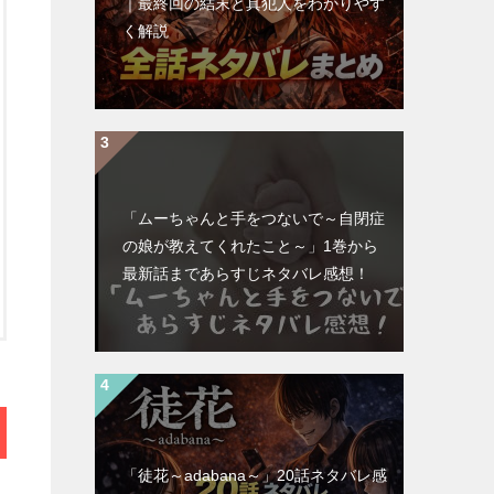
｜最終回の結末と真犯人をわかりやす
く解説
「ムーちゃんと手をつないで～自閉症
の娘が教えてくれたこと～」1巻から
最新話まであらすじネタバレ感想！
「徒花～adabana～」20話ネタバレ感