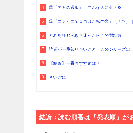
②『アヤの選択』｜こんな人に刺さる
③『コンビニで見つけた私の恋』（ナツ）
どれを読むべき？迷ったらこの選び方
読者が一番知りたいこと：このシリーズは
【結論】一番おすすめは？
さいごに
結論：読む順番は「発表順」が