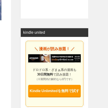
kindle united
＼ 漫画が読み放題！ ／
ドロドロ系・ざまぁ系の漫画も
30日間無料
で読み放題！
（※期間内の解約なら0円です）
Kindle Unlimitedを無料で試す