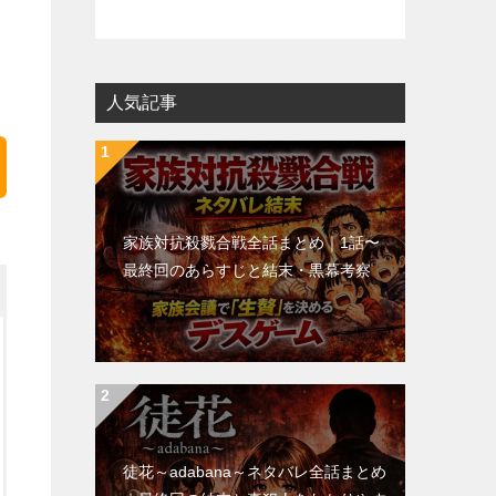
人気記事
家族対抗殺戮合戦全話まとめ｜1話〜
最終回のあらすじと結末・黒幕考察
徒花～adabana～ネタバレ全話まとめ