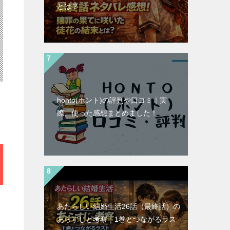
とは？
honto(ホント)の評判や口コミ｜実
際、使った感想まとめました！
あたらしい結婚生活26話（最終話）の
あらすじと考察｜1巻とつながるラス