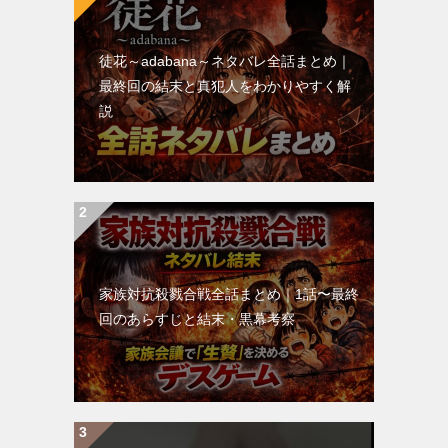
徒花～adabana～ネタバレ全話まとめ｜
最終回の結末と真犯人をわかりやすく解
説
家族対抗殺戮合戦全話まとめ｜1話〜最終
回のあらすじと結末・黒幕考察