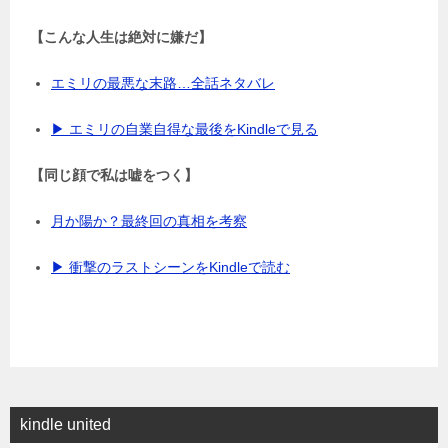
【こんな人生は絶対に嫌だ】
エミリの最悪な末路…全話ネタバレ
▶ エミリの自業自得な最後をKindleで見る
【同じ顔で私は嘘をつく】
月か陽か？最終回の真相を考察
▶ 衝撃のラストシーンをKindleで読む
kindle united