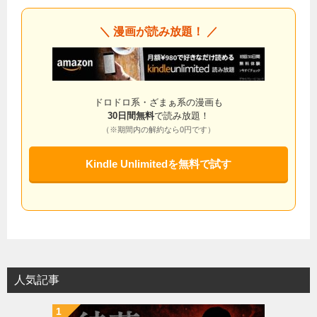
＼ 漫画が読み放題！ ／
ドロドロ系・ざまぁ系の漫画も
30日間無料
で読み放題！
（※期間内の解約なら0円です）
Kindle Unlimitedを無料で試す
人気記事