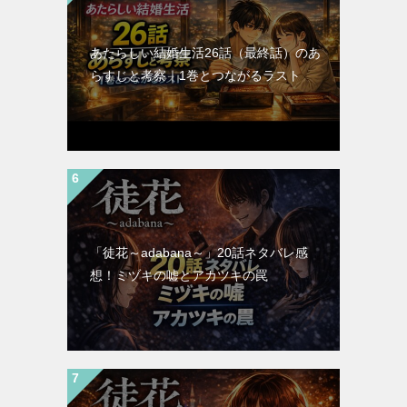
あたらしい結婚生活26話（最終話）のあ
らすじと考察｜1巻とつながるラスト
「徒花～adabana～」20話ネタバレ感
想！ミヅキの嘘とアカツキの罠