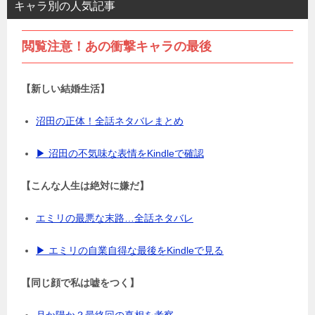
キャラ別の人気記事
閲覧注意！あの衝撃キャラの最後
【新しい結婚生活】
沼田の正体！全話ネタバレまとめ
▶ 沼田の不気味な表情をKindleで確認
【こんな人生は絶対に嫌だ】
エミリの最悪な末路…全話ネタバレ
▶ エミリの自業自得な最後をKindleで見る
【同じ顔で私は嘘をつく】
月か陽か？最終回の真相を考察