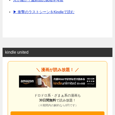
▶ 衝撃のラストシーンをKindleで読む
kindle united
＼ 漫画が読み放題！ ／
ドロドロ系・ざまぁ系の漫画も
30日間無料
で読み放題！
（※期間内の解約なら0円です）