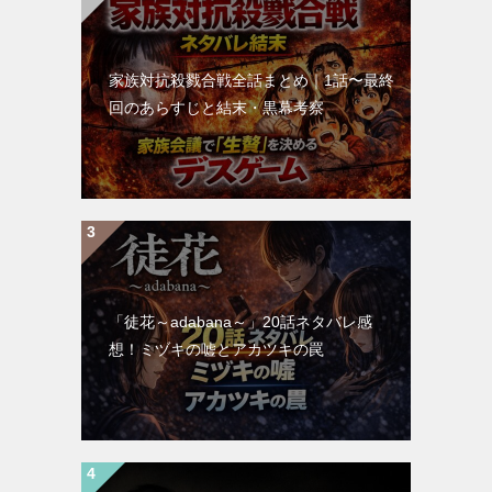
家族対抗殺戮合戦全話まとめ｜1話〜最終
回のあらすじと結末・黒幕考察
「徒花～adabana～」20話ネタバレ感
想！ミヅキの嘘とアカツキの罠