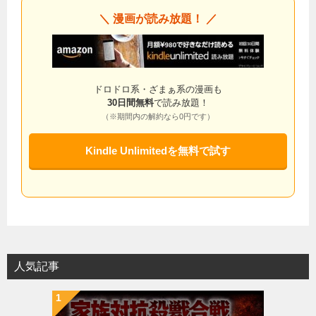
＼ 漫画が読み放題！ ／
ドロドロ系・ざまぁ系の漫画も
30日間無料
で読み放題！
（※期間内の解約なら0円です）
Kindle Unlimitedを無料で試す
人気記事