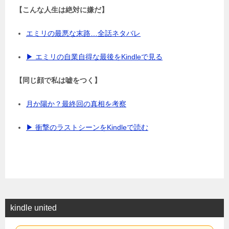
【こんな人生は絶対に嫌だ】
エミリの最悪な末路…全話ネタバレ
▶ エミリの自業自得な最後をKindleで見る
【同じ顔で私は嘘をつく】
月か陽か？最終回の真相を考察
▶ 衝撃のラストシーンをKindleで読む
kindle united