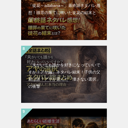
「徒花～adabana～」最終話ネタバレ感
想！贖罪の果てに咲いた徒花の結末と
は？
『夫がいても誰かを好きになっていいで
すか？アヤ編』ネタバレ結末！子供の父
親は誰？アヤが選んだ「壊さない選択」
の衝撃