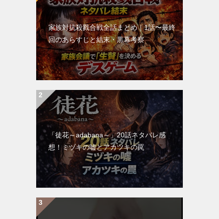
家族対抗殺戮合戦全話まとめ｜1話〜最終
回のあらすじと結末・黒幕考察
「徒花～adabana～」20話ネタバレ感
想！ミヅキの嘘とアカツキの罠