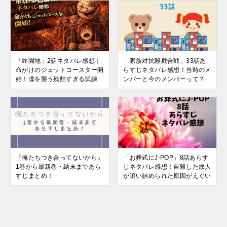
「終園地」2話ネタバレ感想｜
「家族対抗殺戮合戦」33話あ
命がけのジェットコースター開
らすじネタバレ感想！当時のメ
始！凜を襲う残酷すぎる試練
ンバーと今のメンバーって？
『俺たちつき合ってないから』
「お葬式にJ-POP」8話あらす
1巻から最新巻・結末まであら
じネタバレ感想！自殺した故人
すじまとめ！
が追い詰められた原因がえぐい