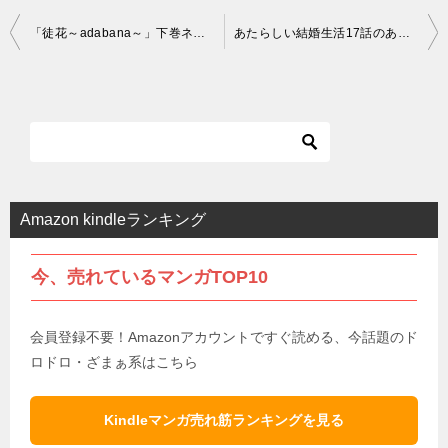
投
「徒花～adabana～」下巻ネタバレまとめ（18話～最終話）｜真犯人と衝撃の結末を徹底解説
あたらしい結婚生活17話のあらすじと考察｜弁当屋に現れた沼田の異常行動
稿
ナ
ビ
ゲ
ー
シ
Amazon kindleランキング
ョ
今、売れているマンガTOP10
ン
会員登録不要！Amazonアカウントですぐ読める、今話題のド
ロドロ・ざまぁ系はこちら
Kindleマンガ売れ筋ランキングを見る