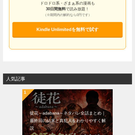
ドロドロ系・ざまぁ系の漫画も
30日間無料
で読み放題！
（※期間内の解約なら0円です）
Kindle Unlimitedを無料で試す
人気記事
徒花～adabana～ネタバレ全話まとめ｜
最終回の結末と真犯人をわかりやすく解
説