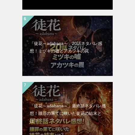
「徒花～adabana～」20話ネタバレ感
想！ミヅキの嘘とアカツキの罠
「徒花～adabana～」最終話ネタバレ感
想！贖罪の果てに咲いた徒花の結末と
は？