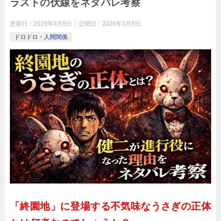
ラストの伏線をネタバレ考察
更新日：
2026年3月9日
公開日：
2026年3月5日
ドロドロ・人間関係
「終園地」に登場する不気味なうさぎの正体