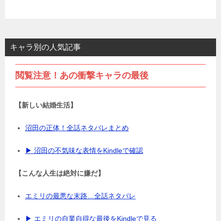
キャラ別の人気記事
閲覧注意！あの衝撃キャラの最後
【新しい結婚生活】
沼田の正体！全話ネタバレまとめ
▶ 沼田の不気味な表情をKindleで確認
【こんな人生は絶対に嫌だ】
エミリの最悪な末路…全話ネタバレ
▶ エミリの自業自得な最後をKindleで見る