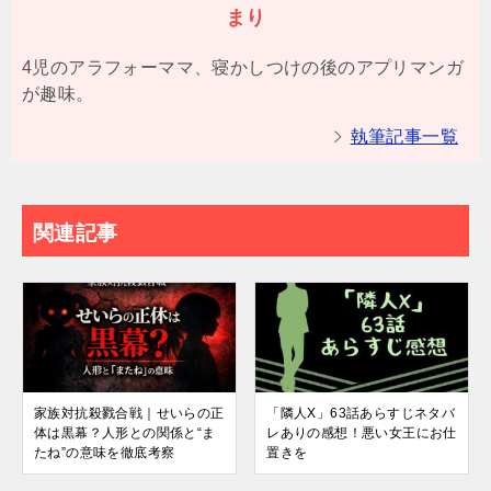
まり
4児のアラフォーママ、寝かしつけの後のアプリマンガ
が趣味。
執筆記事一覧
関連記事
家族対抗殺戮合戦｜せいらの正
「隣人X」63話あらすじネタバ
体は黒幕？人形との関係と“ま
レありの感想！悪い女王にお仕
たね”の意味を徹底考察
置きを