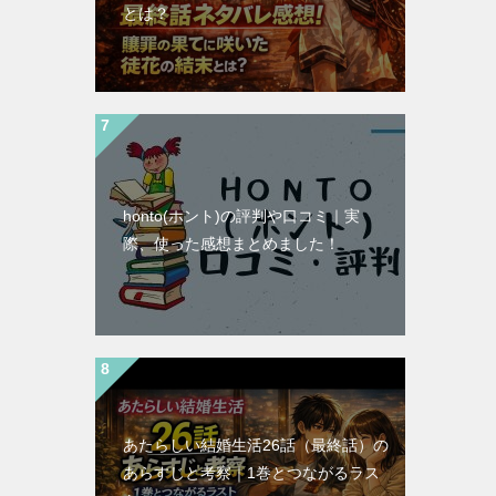
とは？
honto(ホント)の評判や口コミ｜実
際、使った感想まとめました！
あたらしい結婚生活26話（最終話）の
あらすじと考察｜1巻とつながるラス