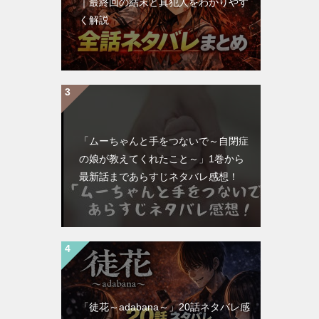
｜最終回の結末と真犯人をわかりやす
く解説
「ムーちゃんと手をつないで～自閉症
の娘が教えてくれたこと～」1巻から
最新話まであらすじネタバレ感想！
「徒花～adabana～」20話ネタバレ感