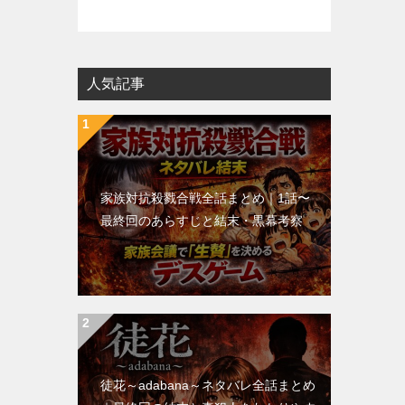
人気記事
家族対抗殺戮合戦全話まとめ｜1話〜
最終回のあらすじと結末・黒幕考察
徒花～adabana～ネタバレ全話まとめ