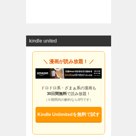
kindle united
＼ 漫画が読み放題！ ／
ドロドロ系・ざまぁ系の漫画も
30日間無料
で読み放題！
（※期間内の解約なら0円です）
Kindle Unlimitedを無料で試す