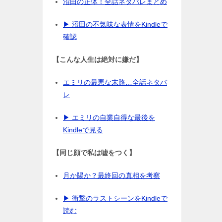
沼田の正体！全話ネタバレまとめ
▶ 沼田の不気味な表情をKindleで
確認
【こんな人生は絶対に嫌だ】
エミリの最悪な末路…全話ネタバ
レ
▶ エミリの自業自得な最後を
Kindleで見る
【同じ顔で私は嘘をつく】
月か陽か？最終回の真相を考察
▶ 衝撃のラストシーンをKindleで
読む