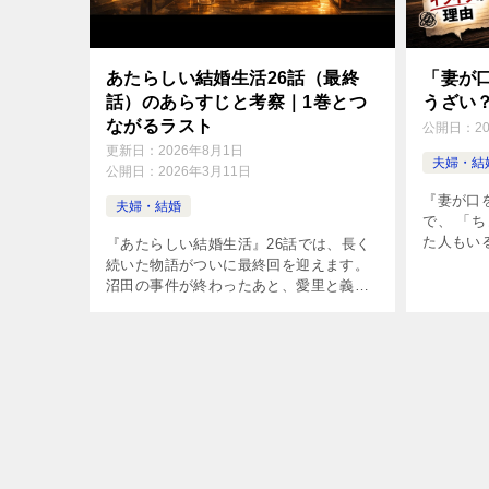
あたらしい結婚生活26話（最終
「妻が
話）のあらすじと考察｜1巻とつ
うざい
ながるラスト
公開日：
2
更新日：
2026年8月1日
夫婦・結
公開日：
2026年3月11日
『妻が口
夫婦・結婚
で、 「
た人もい
『あたらしい結婚生活』26話では、長く
でも 「
続いた物語がついに最終回を迎えます。
い」 と
沼田の事件が終わったあと、愛里と義実
この作品は
はどんな未来を選んだのでしょうか。 こ
の記事では、 ・26話のあらすじ ・最終
回が描いたテーマ ・1巻との対 […]