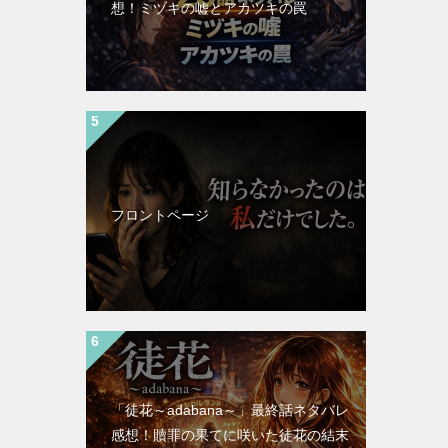
想！ミヅキの嘘とアカツキの罠
フロントページ
「徒花～adabana～」最終話ネタバレ
感想！贖罪の果てに咲いた徒花の結末