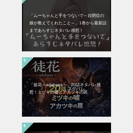
「ムーちゃんと手をつないで～自閉症の
娘が教えてくれたこと～」1巻から最新話
まであらすじネタバレ感想！
「徒花～adabana～」20話ネタバレ感
想！ミヅキの嘘とアカツキの罠