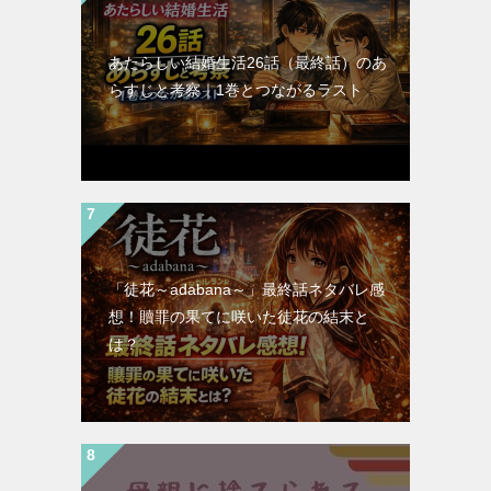
あたらしい結婚生活26話（最終話）のあ
らすじと考察｜1巻とつながるラスト
「徒花～adabana～」最終話ネタバレ感
想！贖罪の果てに咲いた徒花の結末と
は？