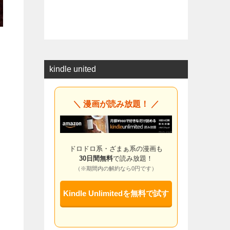
kindle united
＼ 漫画が読み放題！ ／
ドロドロ系・ざまぁ系の漫画も
30日間無料
で読み放題！
（※期間内の解約なら0円です）
Kindle Unlimitedを無料で試す