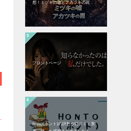
想！ミヅキの嘘とアカツキの罠
フロントページ
honto(ホント)の評判や口コミ｜実