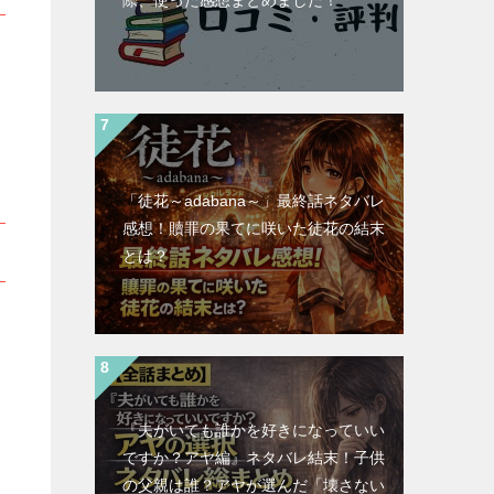
際、使った感想まとめました！
「徒花～adabana～」最終話ネタバレ
感想！贖罪の果てに咲いた徒花の結末
とは？
『夫がいても誰かを好きになっていい
ですか？アヤ編』ネタバレ結末！子供
の父親は誰？アヤが選んだ「壊さない