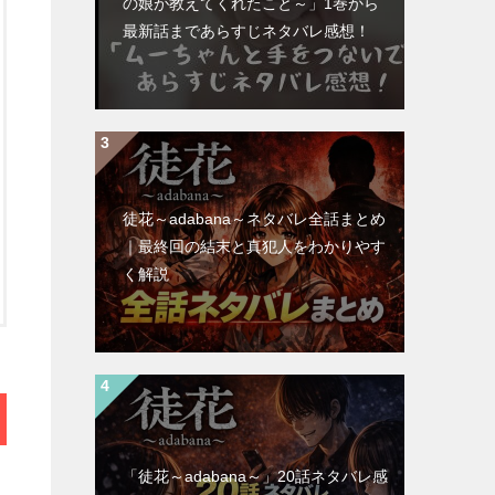
の娘が教えてくれたこと～」1巻から
最新話まであらすじネタバレ感想！
徒花～adabana～ネタバレ全話まとめ
｜最終回の結末と真犯人をわかりやす
く解説
「徒花～adabana～」20話ネタバレ感