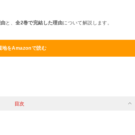
理由
と、
全2巻で完結した理由
について解説します。
園地をAmazonで読む
目次