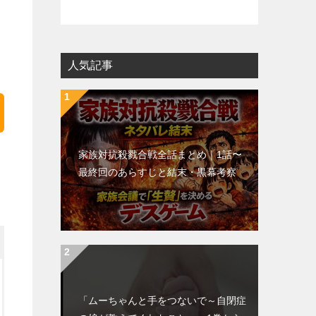
人気記事
家族対抗殺戮合戦全話まとめ｜1話〜
最終回のあらすじと結末・黒幕考察
「ムーちゃんと手をつないで～自閉症