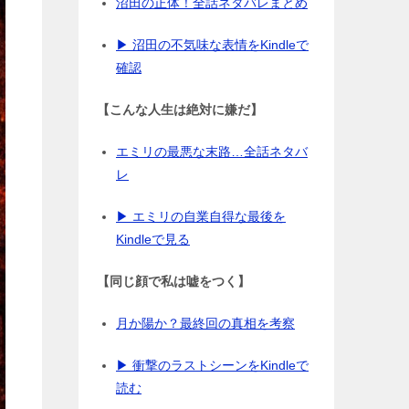
沼田の正体！全話ネタバレまとめ
▶ 沼田の不気味な表情をKindleで
確認
【こんな人生は絶対に嫌だ】
エミリの最悪な末路…全話ネタバ
レ
▶ エミリの自業自得な最後を
Kindleで見る
【同じ顔で私は嘘をつく】
月か陽か？最終回の真相を考察
▶ 衝撃のラストシーンをKindleで
読む