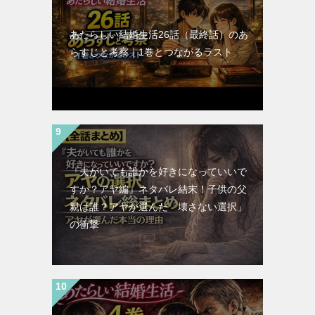
あたらしい結婚生活26話（最終話）のあ
らすじと考察｜1巻とつながるラスト
『夫がいても誰かを好きになっていいで
すか？アヤ編』ネタバレ結末！子供の父
親は誰？アヤが選んだ「壊さない選択」
の衝撃