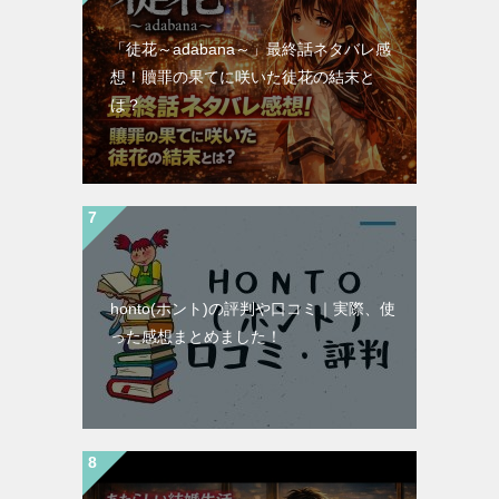
「徒花～adabana～」最終話ネタバレ感
想！贖罪の果てに咲いた徒花の結末と
は？
honto(ホント)の評判や口コミ｜実際、使
った感想まとめました！