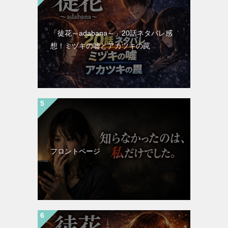
「徒花～adabana～」20話ネタバレ感
想！ミヅキの嘘とアカツキの罠
フロントページ