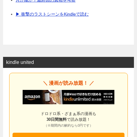
▶ 衝撃のラストシーンをKindleで読む
kindle united
＼ 漫画が読み放題！ ／
ドロドロ系・ざまぁ系の漫画も
30日間無料
で読み放題！
（※期間内の解約なら0円です）