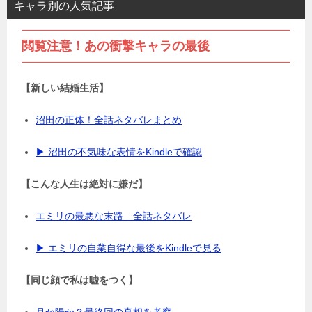
キャラ別の人気記事
閲覧注意！あの衝撃キャラの最後
【新しい結婚生活】
沼田の正体！全話ネタバレまとめ
▶ 沼田の不気味な表情をKindleで確認
【こんな人生は絶対に嫌だ】
エミリの最悪な末路…全話ネタバレ
▶ エミリの自業自得な最後をKindleで見る
【同じ顔で私は嘘をつく】
月か陽か？最終回の真相を考察