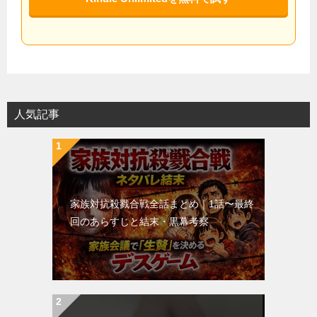
人気記事
家族対抗殺戮合戦全話まとめ｜1話〜最終
回のあらすじと結末・黒幕考察