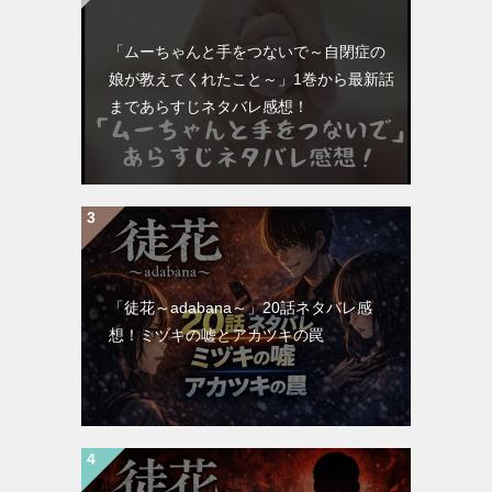
「ムーちゃんと手をつないで～自閉症の
娘が教えてくれたこと～」1巻から最新話
まであらすじネタバレ感想！
「徒花～adabana～」20話ネタバレ感
想！ミヅキの嘘とアカツキの罠