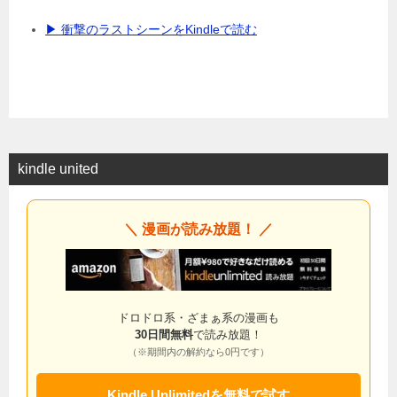
▶ 衝撃のラストシーンをKindleで読む
kindle united
＼ 漫画が読み放題！ ／
ドロドロ系・ざまぁ系の漫画も
30日間無料
で読み放題！
（※期間内の解約なら0円です）
Kindle Unlimitedを無料で試す