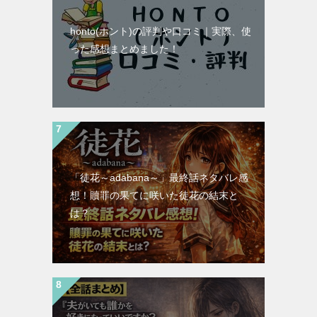
honto(ホント)の評判や口コミ｜実際、使
った感想まとめました！
「徒花～adabana～」最終話ネタバレ感
想！贖罪の果てに咲いた徒花の結末と
は？