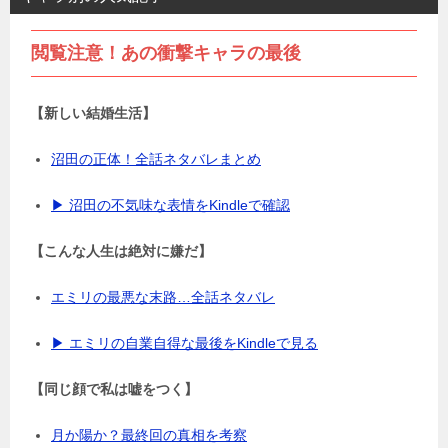
閲覧注意！あの衝撃キャラの最後
【新しい結婚生活】
沼田の正体！全話ネタバレまとめ
▶ 沼田の不気味な表情をKindleで確認
【こんな人生は絶対に嫌だ】
エミリの最悪な末路…全話ネタバレ
▶ エミリの自業自得な最後をKindleで見る
【同じ顔で私は嘘をつく】
月か陽か？最終回の真相を考察