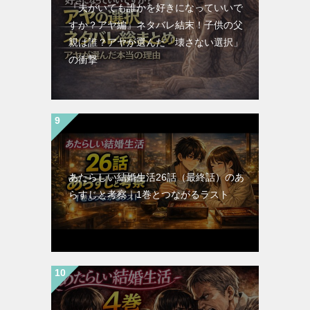
『夫がいても誰かを好きになっていいで
すか？アヤ編』ネタバレ結末！子供の父
親は誰？アヤが選んだ「壊さない選択」
の衝撃
あたらしい結婚生活26話（最終話）のあ
らすじと考察｜1巻とつながるラスト